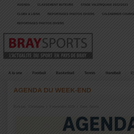
AGENDA
CLASSEMENT BUTEURS
STADE VALERIQUAIS 2022/2023
CLUBS & LIENS
REPORTAGES PHOTOS DIVERS
CALENDRIER COURSE
REPORTAGES PHOTOS DIVERS
A la une
Football
Basketball
Tennis
Handball
C
AGENDA DU WEEK-END
Écrit par :
Christophe
|
5 novembre 2025
|
Dans :
Sports