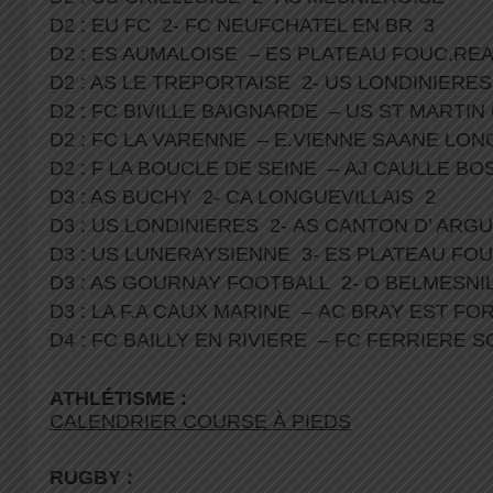
D2 : EU FC 2- FC NEUFCHATEL EN BR 3
D2 : ES AUMALOISE – ES PLATEAU FOUC.RE
D2 : AS LE TREPORTAISE 2- US LONDINIERES
D2 : FC BIVILLE BAIGNARDE – US ST MART
D2 : FC LA VARENNE – E.VIENNE SAANE LON
D2 : F LA BOUCLE DE SEINE – AJ CAULLE B
D3 : AS BUCHY 2- CA LONGUEVILLAIS 2
D3 : US LONDINIERES 2- AS CANTON D’ ARG
D3 : US LUNERAYSIENNE 3- ES PLATEAU FO
D3 : AS GOURNAY FOOTBALL 2- O BELMESN
D3 : LA F.A CAUX MARINE – AC BRAY EST FO
D4 : FC BAILLY EN RIVIERE – FC FERRIERE
ATHLÉTISME :
CALENDRIER COURSE À PIEDS
RUGBY :