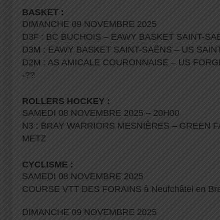
BASKET :
DIMANCHE 09 NOVEMBRE 2025
D3F : BC BUCHOIS – EAWY BASKET SAINT-SAË
D3M : EAWY BASKET SAINT-SAËNS – US SAIN
D2M : AS AMICALE COURONNAISE – US FORGE
-??
ROLLERS HOCKEY :
SAMEDI 08 NOVEMBRE 2025 – 20H00
N3 : BRAY WARRIORS MESNIÈRES – GREEN 
METZ
CYCLISME :
SAMEDI 08 NOVEMBRE 2025
COURSE VTT DES FORAINS à Neufchâtel en Bray 
DIMANCHE 09 NOVEMBRE 2025