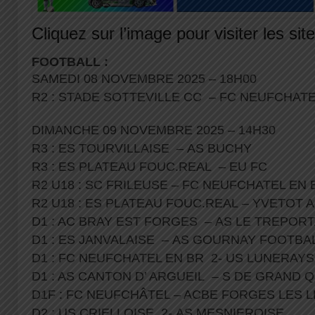
Cliquez sur l’image pour visiter les sit
FOOTBALL :
SAMEDI 08 NOVEMBRE 2025 – 18H00
R2 : STADE SOTTEVILLE CC – FC NEUFCHAT
DIMANCHE 09 NOVEMBRE 2025 – 14H30
R3 : ES TOURVILLAISE – AS BUCHY
R3 : ES PLATEAU FOUC.REAL – EU FC
R2 U18 : SC FRILEUSE – FC NEUFCHATEL EN
R2 U18 : ES PLATEAU FOUC.REAL – YVETOT 
D1 : AC BRAY EST FORGES – AS LE TREPOR
D1 : ES JANVALAISE – AS GOURNAY FOOTBA
D1 : FC NEUFCHATEL EN BR 2- US LUNERAY
D1 : AS CANTON D’ ARGUEIL – S DE GRAND 
D1F : FC NEUFCHÂTEL – ACBE FORGES LES 
D2 : US CRIELLOISE 2- AS MESNIEROISE