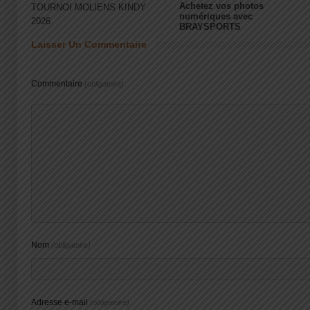
Achetez vos photos
TOURNOI MOLIENS KINDY
numériques avec
2026
BRAYSPORTS
Laisser Un Commentaire
Commentaire
(obligatoire)
Nom
(obligatoire)
Adresse e-mail
(obligatoire)