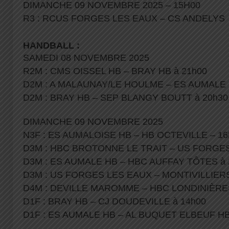
DIMANCHE 09 NOVEMBRE 2025 – 15H00
R3 : RCUS FORGES LES EAUX – CS ANDELYS
HANDBALL :
SAMEDI 08 NOVEMBRE 2025
R2M : CMS OISSEL HB – BRAY HB à 21h00
D2M : A MALAUNAY/LE HOULME – ES AUMALE 
D2M : BRAY HB – SEP BLANGY BOUTT à 20h30
DIMANCHE 09 NOVEMBRE 2025
N3F : ES AUMALOISE HB – HB OCTEVILLE – 1
D3M : HBC BROTONNE LE TRAIT – US FORGES
D3M : ES AUMALE HB – HBC AUFFAY TÔTES à 
D3M : US FORGES LES EAUX – MONTIVILLIERS
D4M : DEVILLE MAROMME – HBC LONDINIÈRES
D1F : BRAY HB – CJ DOUDEVILLE à 14h00
D1F : ES AUMALE HB – AL BUQUET ELBEUF HB