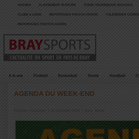
AGENDA
CLASSEMENT BUTEURS
STADE VALERIQUAIS 2022/2023
CLUBS & LIENS
REPORTAGES PHOTOS DIVERS
CALENDRIER COURSE
REPORTAGES PHOTOS DIVERS
A la une
Football
Basketball
Tennis
Handball
C
AGENDA DU WEEK-END
Écrit par :
Christophe
|
20 novembre 2024
|
Dans :
Sports