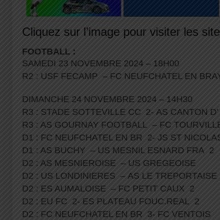
Cliquez sur l’image pour visiter les sit
FOOTBALL :
SAMEDI 23 NOVEMBRE 2024 – 18H00
R2 : USF FECAMP – FC NEUFCHATEL EN BRAY
DIMANCHE 24 NOVEMBRE 2024 – 14H30
R3 : STADE SOTTEVILLE CC 2- AS CANTON D
R3 : AS GOURNAY FOOTBALL – FC TOURVILL
D1 : FC NEUFCHATEL EN BR 2- JS ST NICOL
D1 : AS BUCHY – US MESNIL ESNARD FRA 2
D2 : AS MESNIEROISE – US GREGEOISE
D2 : US LONDINIERES – AS LE TREPORTAISE
D2 : ES AUMALOISE – FC PETIT CAUX 2
D2 : EU FC 2- ES PLATEAU FOUC.REAL 2
D2 : FC NEUFCHATEL EN BR 3- FC VENTOIS