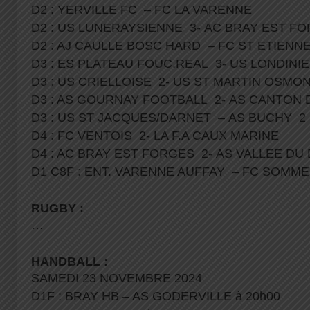
D2 : YERVILLE FC – FC LA VARENNE
D2 : US LUNERAYSIENNE 3- AC BRAY EST F
D2 : AJ CAULLE BOSC HARD – FC ST ETIEN
D3 : ES PLATEAU FOUC.REAL 3- US LONDINIE
D3 : US CRIELLOISE 2- US ST MARTIN OSMO
D3 : AS GOURNAY FOOTBALL 2- AS CANTON 
D3 : US ST JACQUES/DARNET – AS BUCHY 2
D4 : FC VENTOIS 2- LA F.A CAUX MARINE
D4 : AC BRAY EST FORGES 2- AS VALLEE D
D1 C8F : ENT. VARENNE AUFFAY – FC SOM
RUGBY :
…
HANDBALL :
SAMEDI 23 NOVEMBRE 2024
D1F : BRAY HB – AS GODERVILLE à 20h00