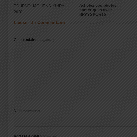
Achetez vos photos
TOURNOI MOLIENS KINDY
numériques avec
2026
BRAYSPORTS
Laisser Un Commentaire
Commentaire
(obligatoire)
Nom
(obligatoire)
Adresse e-mail
(obligatoire)