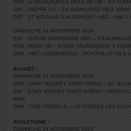
D2M : A MALAUNAY/LE HOULME HB – ES AUMA
D2F : DIEPPE UC – ES AUMALOISE HB à 19h00
D2F : ST NICOLAS D’ALIERMONT HBC – HBC L
DIMANCHE 24 NOVEMBRE 2024
R1F : SUISSE NORMANDE HBC – ES AUMALOIS
R2M : BRAY HB – STADE VALÉRIQUAIS à 16h0
D2M : HBC LONDINIÈRES – MONTVILLE HB à 1
BASKET :
DIMANCHE 24 NOVEMBRE 2024
D3M : EAWY BASKET SAINT-SAËNS – BC BUCH
D3F : EAWY BASKET SAINT-SAËNS – MONTVIL
8h45
D4M : COR YERVILLE – US FORGES LES EAUX 
ATHLÉTISME :
DIMANCHE 24 NOVEMBRE 2024