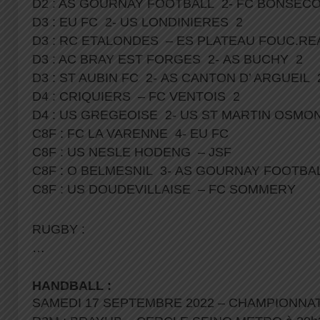
D2 : AS GOURNAY FOOTBALL 2- FC BONSEC
D3 : EU FC 2- US LONDINIERES 2
D3 : RC ETALONDES – ES PLATEAU FOUC.RE
D3 : AC BRAY EST FORGES 2- AS BUCHY 2
D3 : ST AUBIN FC 2- AS CANTON D’ ARGUEIL 
D4 : CRIQUIERS – FC VENTOIS 2
D4 : US GREGEOISE 2- US ST MARTIN OSMO
C8F : FC LA VARENNE 4- EU FC
C8F : US NESLE HODENG – JSF
C8F : O BELMESNIL 3- AS GOURNAY FOOTB
C8F : US DOUDEVILLAISE – FC SOMMERY
RUGBY :
…
HANDBALL :
SAMEDI 17 SEPTEMBRE 2022 – CHAMPIONNA