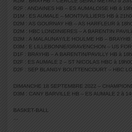
R2M : BRAYHB – CERCLE SEINO METRO à 20h
R2F : ANDAINES HB – ES AUMALOISE HB à 19
D1M : ES AUMALE – MONTIVILLIERS HB à 21h0
D2M : AS GOURNAY HB – AS HARFLEUR à 18h
D2M : HBC LONDINIERES – A BARENTIN PAVILL
D2M : A MALAUNAY/LE HOULME HB – BRAYHB 
D3M : E LILLEBONNE/GRAVENCHON – US FOR
D1F : BRAYHB – A BARENTIN/PAVILLY HB à 18
D2F : ES AUMALE 2 – ST NICOLAS HBC à 19h0
D2F : SEP BLANGY BOUTTENCOURT – HBC LO
DIMANCHE 18 SEPTEMBRE 2022 – CHAMPION
D3M : CANY BARVILLE HB – ES AUMALE 2 à 14
BASKET-BALL
…