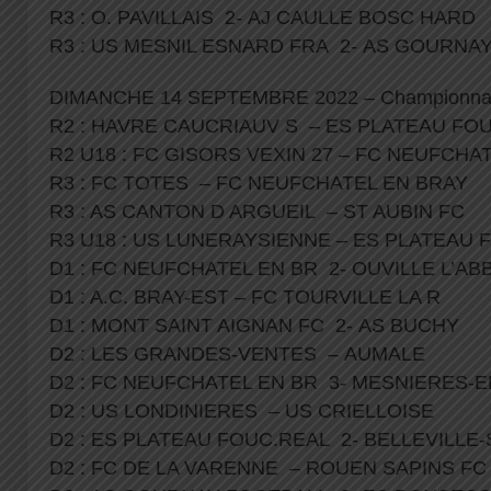
R3 : O. PAVILLAIS 2- AJ CAULLE BOSC HARD
R3 : US MESNIL ESNARD FRA 2- AS GOURNA
DIMANCHE 14 SEPTEMBRE 2022 – Championnat
R2 : HAVRE CAUCRIAUV S – ES PLATEAU F
R2 U18 : FC GISORS VEXIN 27 – FC NEUFCHAT
R3 : FC TOTES – FC NEUFCHATEL EN BRAY
R3 : AS CANTON D ARGUEIL – ST AUBIN FC
R3 U18 : US LUNERAYSIENNE – ES PLATEAU 
D1 : FC NEUFCHATEL EN BR 2- OUVILLE L’A
D1 : A.C. BRAY-EST – FC TOURVILLE LA R
D1 : MONT SAINT AIGNAN FC 2- AS BUCHY
D2 : LES GRANDES-VENTES – AUMALE
D2 : FC NEUFCHATEL EN BR 3- MESNIERES-
D2 : US LONDINIERES – US CRIELLOISE
D2 : ES PLATEAU FOUC.REAL 2- BELLEVILL
D2 : FC DE LA VARENNE – ROUEN SAPINS F