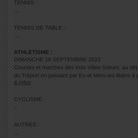
TENNIS :
…
TENNIS DE TABLE :
…
ATHLETISME :
DIMANCHE 18 SEPTEMBRE 2022
Courses et marches des trois Villes Sœurs, au dépa
du
Tréport en passant par Eu et Mers-les-Bains à 
& infos
CYCLISME :
..
AUTRES :
…