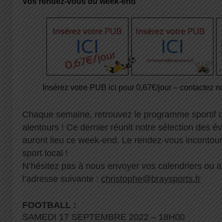
Vos rendez-vous du week-end
Insérez votre PUB ici pour 0,67€/jour – contactez no
Chaque semaine, retrouvez le programme sportif 
alentours ! Ce dernier réunit notre sélection des é
auront lieu ce week-end. Le rendez-vous inconto
sport local !
N’hésitez pas à nous envoyer vos calendriers ou
l’adresse suivante :
christophe@braysports.fr
FOOTBALL :
SAMEDI 17 SEPTEMBRE 2022 – 18H00