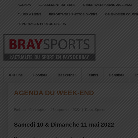
AGENDA
CLASSEMENT BUTEURS
STADE VALERIQUAIS 2022/2023
CLUBS & LIENS
REPORTAGES PHOTOS DIVERS
CALENDRIER COURSE
REPORTAGES PHOTOS DIVERS
A la une
Football
Basketball
Tennis
Handball
C
AGENDA DU WEEK-END
Écrit par :
Christophe
|
15 septembre 2022
|
Dans :
Sports
Samedi 10 & Dimanche 11 mai 2022