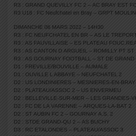
R3 : GRAND QUEVILLY FC 2 – AC BRAY EST 
R3 U18 : FC Neufchatel en Bray – GRPT MOULI
DIMANCHE 06 MARS 2022 – 14H30
R3 : FC NEUFCHATEL EN BR – AS LE TREPOR
R3 : AS FAUVILLAISE – ES PLATEAU FOUC.RE
R3 : AS CANTON D ARGUEIL – ROMILLY PT ST
R3 : AS GOURNAY FOOTBALL – ST DE GRAND
D1 : FREVILLE/BOUVILLE – AUMALE
D1 : OUVILLE L ABBAYE – NEUFCHATEL 2
D2 : US LONDINIERES – MESNIERES-EN-BRA
D2 : PLATEAU/ASSOC 2 – US ENVERMEU
D2 : BELLEVILLE-SUR-MER – LES GRANDES-
D2 : FC DE LA VARENNE – ARQUES-LA-BAT 2
D2 : ST AUBIN FC 2 – GOURNAY A.S. 2
D2 : STDE GRAND-QU 2 – AS BUCHY
D3 : RC ETALONDES – PLATEAU/ASSOC 3