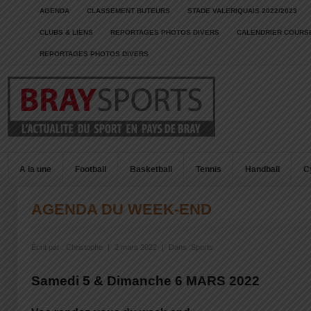
AGENDA
CLASSEMENT BUTEURS
STADE VALERIQUAIS 2022/2023
CLUBS & LIENS
REPORTAGES PHOTOS DIVERS
CALENDRIER COURSE
REPORTAGES PHOTOS DIVERS
A la une
Football
Basketball
Tennis
Handball
C
AGENDA DU WEEK-END
Écrit par :
Christophe
|
2 mars 2022
|
Dans :
Sports
Samedi 5 & Dimanche 6 MARS 2022