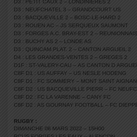
D3 : PETIT CAUX 2 – LONDINIERES 2
D3 : NEUFCHATEL 3 – GRANDCOURT US
D3 : BACQUEVILLE 2 – BOSC-LE-HARD 2
D3 : ROUEN AC – JS SERQUEUX SAUMONT
D3 : FORGES A.C. BRAY-EST 2 – REUNIONNA
D3 : BUCHY AS 2 – LONDE AS
D3 : QUINCAM.PLAT. 2 – CANTON ARGUEIL 2
D4 : LES GRANDES-VENTES 2 – GREGES 2
D1F : ST-VALERY-CAU – AS CANTON D ARGUE
C8F D1 : US AUFFAY – US NESLE HODENG
C8F D1 : FC SOMMERY – MONT SAINT AIGNA
C8F D2 : US BACQUEVILLE PIERR – FC NEUF
C8F D2 : FC LA VARENNE – CANY FC
C8F D2 : AS GOURNAY FOOTBALL – FC DIEPP
RUGBY :
DIMANCHE 06 MARS 2022 – 15H00
RCUS FORGES LES EAUX – ALENÇON