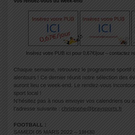
Vos rendez-vous du week-end
Insérez votre PUB ici pour 0,67€/jour – contactez no
Chaque semaine, retrouvez le programme sportif 
alentours ! Ce dernier réunit notre sélection des é
auront lieu ce week-end. Le rendez-vous inconto
sport local !
N’hésitez pas à nous envoyer vos calendriers ou
l’adresse suivante :
christophe@braysports.fr
FOOTBALL :
SAMEDI 05 MARS 2022 – 18H30