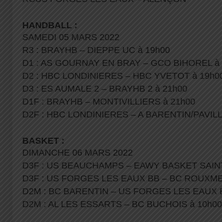
HANDBALL :
SAMEDI 05 MARS 2022
R3 : BRAYHB – DIEPPE UC à 19h00
D1 : AS GOURNAY EN BRAY – GCO BIHOREL à 
D2 : HBC LONDINIERES – HBC YVETOT à 19h0
D3 : ES AUMALE 2 – BRAYHB 2 à 21h00
D1F : BRAYHB – MONTIVILLIERS à 21h00
D2F : HBC LONDINIERES – A BARENTIN/PAVILL
BASKET :
DIMANCHE 06 MARS 2022
D3F : US BEAUCHAMPS – EAWY BASKET SAINT
D3F : US FORGES LES EAUX BB – BC ROUXME
D2M : BC BARENTIN – US FORGES LES EAUX B
D2M : AL LES ESSARTS – BC BUCHOIS à 10h00