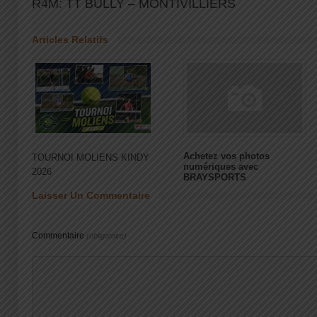
R4M: TT BULLY – MONTIVILLIERS
Articles Relatifs
Achetez vos photos
TOURNOI MOLIENS KINDY
numériques avec
2026
BRAYSPORTS
Laisser Un Commentaire
Commentaire
(obligatoire)