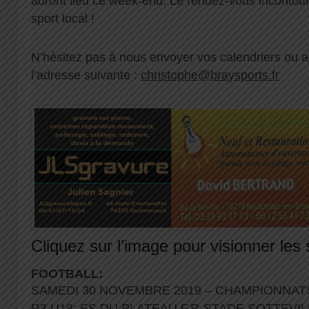
auront lieu ce week-end. Le rendez-vous inconto
sport local !
N’hésitez pas à nous envoyer vos calendriers ou
l’adresse suivante :
christophe@braysports.fr
Cliquez sur l’image pour visionner les 
FOOTBALL:
SAMEDI 30 NOVEMBRE 2019 – CHAMPIONNATS
R3 U18: ES DU PLATEAU F.R-STADE SOTTEVI