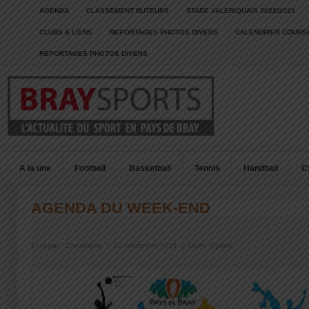
AGENDA
CLASSEMENT BUTEURS
STADE VALERIQUAIS 2022/2023
CLUBS & LIENS
REPORTAGES PHOTOS DIVERS
CALENDRIER COURSE
REPORTAGES PHOTOS DIVERS
A la une
Football
Basketball
Tennis
Handball
C
AGENDA DU WEEK-END
Écrit par :
Christophe
|
27 novembre 2019
|
Dans :
Sports