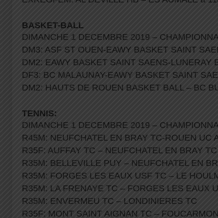
BASKET-BALL
DIMANCHE 1 DECEMBRE 2019 – CHAMPIONN
DM3: ASF ST OUEN-EAWY BASKET SAINT SAEN
DM2: EAWY BASKET SAINT SAENS-LUNERAY B
DF3: BC MALAUNAY-EAWY BASKET SAINT SAE
DM2: HAUTS DE ROUEN BASKET BALL – BC BU
TENNIS:
DIMANCHE 1 DECEMBRE 2019 – CHAMPIONN
R45M: NEUFCHATEL EN BRAY TC-ROUEN UC 
R35F: AUFFAY TC – NEUFCHATEL EN BRAY TC
R35M: BELLEVILLE PUY – NEUFCHATEL EN B
R35M: FORGES LES EAUX USF TC – LE HOUL
R35M: LA FRENAYE TC – FORGES LES EAUX 
R35M: ENVERMEU TC – LONDINIERES TC
R35F: MONT SAINT AIGNAN TC – FOUCARMON