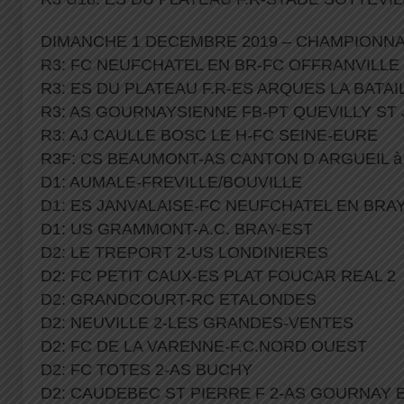
DIMANCHE 1 DECEMBRE 2019 – CHAMPIONNAT
R3: FC NEUFCHATEL EN BR-FC OFFRANVILLE
R3: ES DU PLATEAU F.R-ES ARQUES LA BATAI
R3: AS GOURNAYSIENNE FB-PT QUEVILLY ST 
R3: AJ CAULLE BOSC LE H-FC SEINE-EURE
R3F: CS BEAUMONT-AS CANTON D ARGUEIL à
D1: AUMALE-FREVILLE/BOUVILLE
D1: ES JANVALAISE-FC NEUFCHATEL EN BRAY
D1: US GRAMMONT-A.C. BRAY-EST
D2: LE TREPORT 2-US LONDINIERES
D2: FC PETIT CAUX-ES PLAT FOUCAR REAL 2
D2: GRANDCOURT-RC ETALONDES
D2: NEUVILLE 2-LES GRANDES-VENTES
D2: FC DE LA VARENNE-F.C.NORD OUEST
D2: FC TOTES 2-AS BUCHY
D2: CAUDEBEC ST PIERRE F 2-AS GOURNAY 