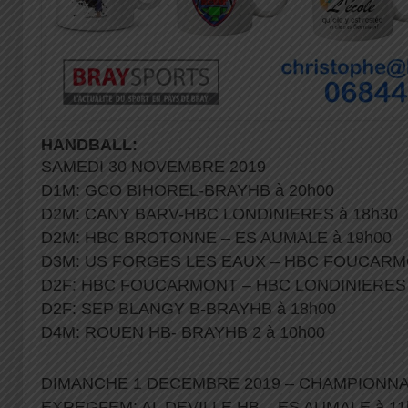
HANDBALL:
SAMEDI 30 NOVEMBRE 2019
D1M: GCO BIHOREL-BRAYHB à 20h00
D2M: CANY BARV-HBC LONDINIERES à 18h30
D2M: HBC BROTONNE – ES AUMALE à 19h00
D3M: US FORGES LES EAUX – HBC FOUCARMO
D2F: HBC FOUCARMONT – HBC LONDINIERES 
D2F: SEP BLANGY B-BRAYHB à 18h00
D4M: ROUEN HB- BRAYHB 2 à 10h00
DIMANCHE 1 DECEMBRE 2019 – CHAMPIONN
EXREGFEM: AL DEVILLE HB – ES AUMALE à 11