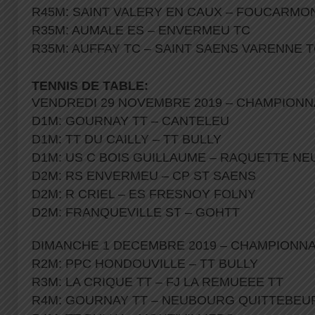
R45M: SAINT VALERY EN CAUX – FOUCARMO
R35M: AUMALE ES – ENVERMEU TC
R35M: AUFFAY TC – SAINT SAENS VARENNE 
TENNIS DE TABLE:
VENDREDI 29 NOVEMBRE 2019 – CHAMPIONN
D1M: GOURNAY TT – CANTELEU
D1M: TT DU CAILLY – TT BULLY
D1M: US C BOIS GUILLAUME – RAQUETTE N
D2M: RS ENVERMEU – CP ST SAENS
D2M: R CRIEL – ES FRESNOY FOLNY
D2M: FRANQUEVILLE ST – GOHTT
DIMANCHE 1 DECEMBRE 2019 – CHAMPIONN
R2M: PPC HONDOUVILLE – TT BULLY
R3M: LA CRIQUE TT – FJ LA REMUEEE TT
R4M: GOURNAY TT – NEUBOURG QUITTEBEUF