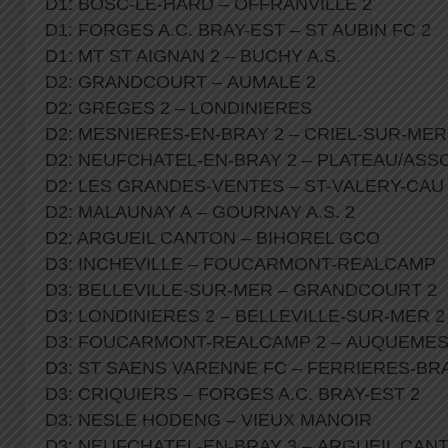
D1: BOSC-LE-HARD – OFFRANVILLE 2
D1: FORGES A.C. BRAY-EST – ST AUBIN FC 2
D1: MT ST AIGNAN 2 – BUCHY A.S.
D2: GRANDCOURT – AUMALE 2
D2: GREGES 2 – LONDINIERES
D2: MESNIERES-EN-BRAY 2 – CRIEL-SUR-ME
D2: NEUFCHATEL-EN-BRAY 2 – PLATEAU/ASSO
D2: LES GRANDES-VENTES – ST-VALERY-CAU
D2: MALAUNAY A – GOURNAY A.S. 2
D2: ARGUEIL CANTON – BIHOREL GCO
D3: INCHEVILLE – FOUCARMONT-REALCAMP
D3: BELLEVILLE-SUR-MER – GRANDCOURT 2
D3: LONDINIERES 2 – BELLEVILLE-SUR-MER 
D3: FOUCARMONT-REALCAMP 2 – AUQUEME
D3: ST SAENS VARENNE FC – FERRIERES-BR
D3: CRIQUIERS – FORGES A.C. BRAY-EST 2
D3: NESLE HODENG – VIEUX MANOIR
D3: NEUFCHATEL-EN-BRAY 3 – ARGUEIL CAN