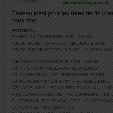
Cadeau idéal pour les fêtes de fin d’
nous vite!
FOOTBALL:
SAMEDI 15 DÉCEMBRE 2018 – 14H30
R3U18: AS BUCHY – JS ST NICOLAS D ALIE
R3U18: STADE SOTTEVILLE CC – PLATEAU AS
DIMANCHE 16 DÉCEMBRE 2018 – 14H30
R3: FC OFFRANVILLE – AS MESNIERES
R3: PLATEAU AS – FC NEUFCHATEL EN BR
R3: AS GOURNAY EN BRAY – FC SEINE-EURE
R2F: AS BUCHY – ST VALERY EN CAUX – 12H3
R2F: CS GRAVENCHON – FC SOMMERY – 13H
D1: TOURVILLE-SUR-ARQUES 2 – PLATEAU/A
D1: AUMALE – BACQUEVILLE