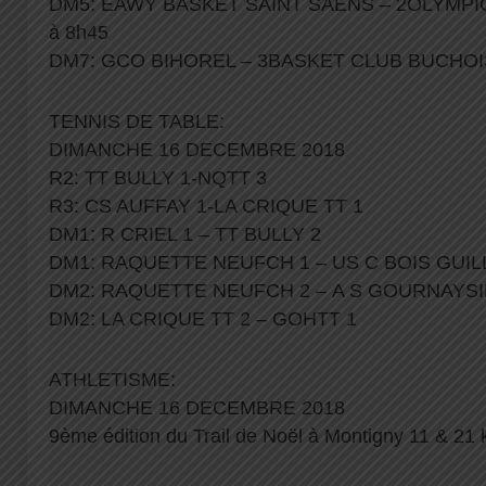
DM5: EAWY BASKET SAINT SAENS – 2OLYMPI
à 8h45
DM7: GCO BIHOREL – 3BASKET CLUB BUCHOIS 
TENNIS DE TABLE:
DIMANCHE 16 DECEMBRE 2018
R2: TT BULLY 1-NQTT 3
R3: CS AUFFAY 1-LA CRIQUE TT 1
DM1: R CRIEL 1 – TT BULLY 2
DM1: RAQUETTE NEUFCH 1 – US C BOIS GUI
DM2: RAQUETTE NEUFCH 2 – A S GOURNAYSI
DM2: LA CRIQUE TT 2 – GOHTT 1
ATHLETISME:
DIMANCHE 16 DECEMBRE 2018
9ème édition du Trail de Noël à Montigny 11 & 21