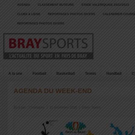
AGENDA
CLASSEMENT BUTEURS
STADE VALERIQUAIS 2022/2023
CLUBS & LIENS
REPORTAGES PHOTOS DIVERS
CALENDRIER COURSE
REPORTAGES PHOTOS DIVERS
A la une
Football
Basketball
Tennis
Handball
C
AGENDA DU WEEK-END
Écrit par :
Christophe
|
11 décembre 2018
|
Dans :
Sports