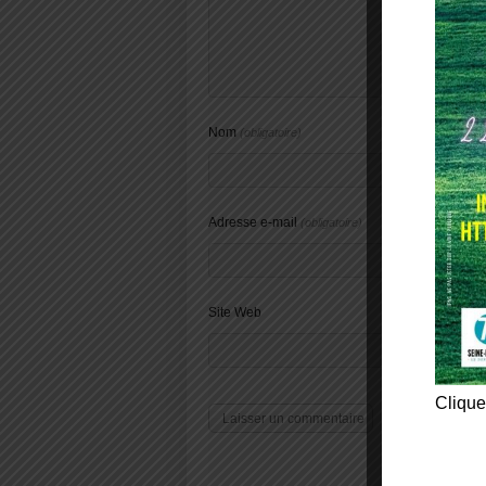
Nom
(obligatoire)
Adresse e-mail
(obligatoire)
Site Web
Clique