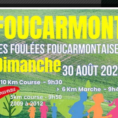
z vos photos
PARTENAIRES TENNIS
iques avec
MOLIENS
SPORTS