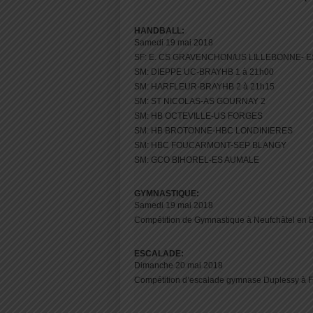
HANDBALL:
Samedi 19 mai 2018
SF: E. CS GRAVENCHON/US LILLEBONNE- E
SM: DIEPPE UC-BRAYHB 1 à 21h00
SM: HARFLEUR-BRAYHB 2 à 21h15
SM: ST NICOLAS-AS GOURNAY 2
SM: HB OCTEVILLE-US FORGES
SM: HB BROTONNE-HBC LONDINIERES
SM: HBC FOUCARMONT-SEP BLANGY
SM: GCO BIHOREL-ES AUMALE
GYMNASTIQUE:
Samedi 19 mai 2018
Compétition de Gymnastique à Neufchâtel en B
ESCALADE:
Dimanche 20 mai 2018
Compétition d’escalade gymnase Duplessy à Fo