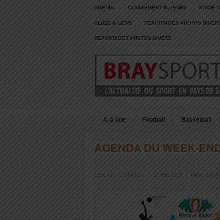
AGENDA
CLASSEMENT BUTEURS
STADE V
CLUBS & LIENS
REPORTAGES PHOTOS DIVER
REPORTAGES PHOTOS DIVERS
A la une
Football
Basketball
AGENDA DU WEEK-EN
Écrit par :
Christophe
|
18 mai 2018
|
Dans :
Sport