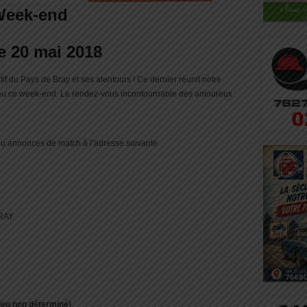
Week-end
e 20 mai 2018
 du Pays de Bray et ses alentours ! Ce dernier réunit notre
lieu ce week-end. Le rendez-vous incontournable des amoureux
ou annonces de match à l’adresse suivante
RAY
ieu non déterminé)