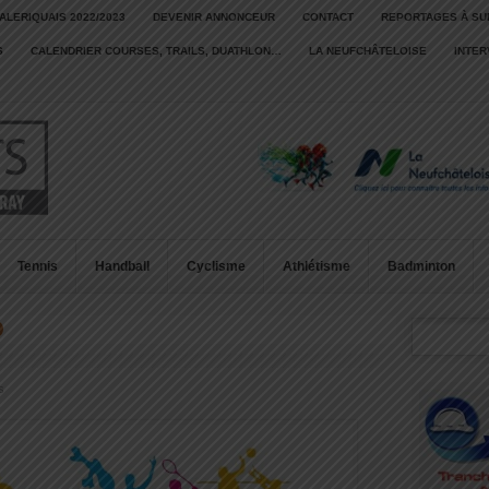
ALERIQUAIS 2022/2023
DEVENIR ANNONCEUR
CONTACT
REPORTAGES À SU
S
CALENDRIER COURSES, TRAILS, DUATHLON…
LA NEUFCHÂTELOISE
INTE
Tennis
Handball
Cyclisme
Athlétisme
Badminton
D
s