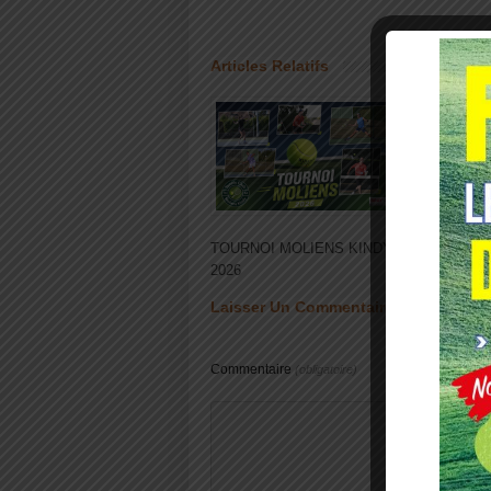
Articles Relatifs
Achete
TOURNOI MOLIENS KINDY
numér
2026
BRAY
Laisser Un Commentaire
Commentaire
(obligatoire)