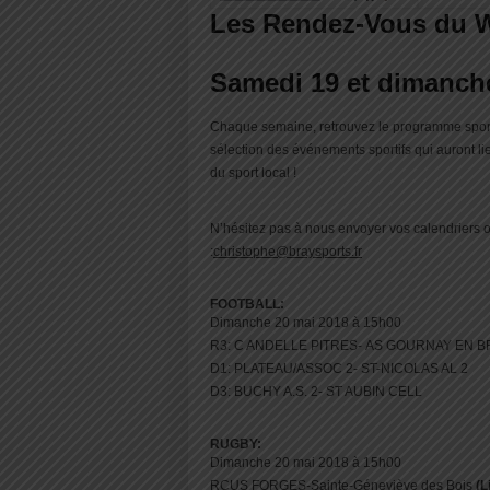
Les Rendez-Vous du 
Samedi 19 et dimanch
Chaque semaine, retrouvez le programme sportif
sélection des événements sportifs qui auront 
du sport local !
N’hésitez pas à nous envoyer vos calendriers 
:
christophe@braysports.fr
FOOTBALL:
Dimanche 20 mai 2018 à 15h00
R3: C ANDELLE PITRES- AS GOURNAY EN B
D1: PLATEAU/ASSOC 2- ST-NICOLAS AL 2
D3: BUCHY A.S. 2- ST AUBIN CELL
RUGBY:
Dimanche 20 mai 2018 à 15h00
RCUS FORGES-Sainte-Géneviève des Bois
(L