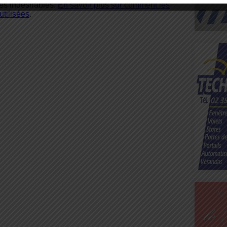
les indésirables.
En savoir plus sur comment les
tilisées
.