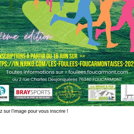
AUX 1-FOUCARMONT TC 1
S 2-FORGES LES EAUX USF TENNIS CLUB 2
USF TENNIS CLUB 1-SOTTEVILLE LES ROUEN SSCC
EN BRAY AS 1
AS 1-NOTRE DAME DE GRAVENCHON TC 1
UEVILLE SAINT PIERRE 2
MARE TC 1
CHATEL 1
CHATEL 2
3
z sur l'image pour vous inscrire !