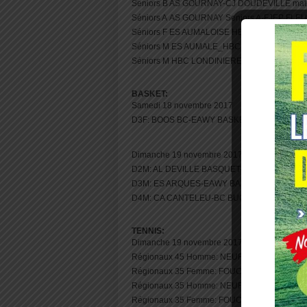
Seniors B AS GOURNAY-CJ DOUDEVILLE mat
Séniors A AS GOURNAY Seniors A-FJEP FLEU
Séniors F ES AUMALOISE HB- E. HB VAL DE 
Séniors M ES AUMALE_HBC FOUCARMONT
Séniors M HBC LONDINIERES-US FORGES 
BASKET:
Samedi 18 novembre 2017
D3F: BOOS BC-EAWY BASKET SAINT SAENS 
Dimanche 19 novembre 2017
D2M: AL DEVILLE BASQUET-BC BUCHOIS mat
D3M: ES ARQUES-EAWY BASKET SAINT SAEN
D4M: CA CANTELEU-BC BUCHOIS match à 8
TENNIS:
Dimanche 19 novembre 2017
Régionaux 45 Homme: NEUFCHATEL EN BRA
Régionaux 35 Femme: FOUCARMONT TC 1-
Régionaux 35 Homme: NEUFCHATEL EN BR
Régionaux 35 Femme: FOUCARMONT TC 1-