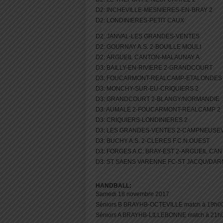
D2: INCHEVILLE-MESNIERES-EN-BRAY 2
D2: LONDINIERES-PETIT CAUX
D2: JANVAL-LES GRANDES-VENTES
D2: GOURNAY A.S. 2-BOUILLE MOULI
D2: ARGUEIL CANTON-MALAUNAY A
D3: BAILLY-EN-RIVIERE 2-GRANDCOURT
D3: FOUCARMONT-REALCAMP-ETALONDES
D3: MONCHY-SUR-EU-CRIQUIERS 2
D3: GRANDCOURT 2-BLANGY/NORMANDIE
D3: AUMALE 2-FOUCARMONT-REALCAMP 2
D3: CRIQUIERS-LONDINIERES 2
D3: LES GRANDES-VENTES 2-CAMPNEUSEV
D3:
BUCHY A.S. 2-CLERES F.C.N.OUEST
D3: FORGES A.C. BRAY-EST 2-ARGUEIL CAN
D3: ST SAENS VARENNE FC-ST JACQU/DAR
HANDBALL:
Samedi 18 novembre 2017
Séniors B BRAYHB-OCTEVILLE match à 19h0
Séniors A BRAYHB-LILLEBONNE match à 21h