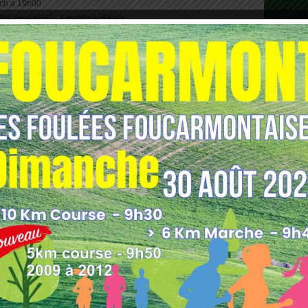
ch à 19h00
RY sur ANDELLE match à 20h45
REUIL LOUVIERS HB match à 19h00
LES EAUX
match à 21h00
ch à 10h30
S match à 10h30
h45
Y TC 1-ROUEN UC AS 1
NEUFCHATEL EN BRAY TC 1
AY TC 1-ROUEN TC ROUEN 1
NEUFCHATEL EN BRAY TC 1