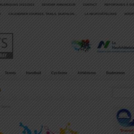
ALERIQUAIS 2022/2023
DEVENIR ANNONCEUR
CONTACT
REPORTAGES À SU
S
CALENDRIER COURSES, TRAILS, DUATHLON…
LA NEUFCHÂTELOISE
INTE
Tennis
Handball
Cyclisme
Athlétisme
Badminton
D
:
Sports