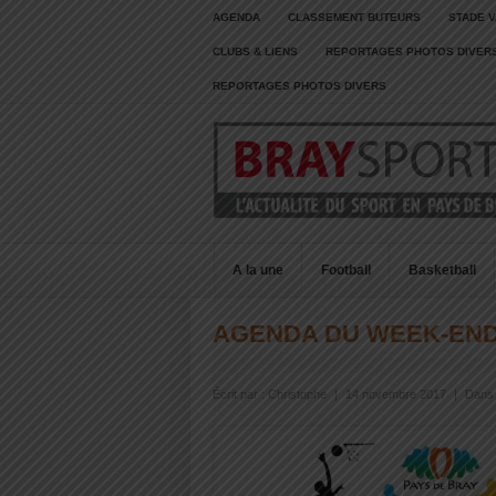
AGENDA
CLASSEMENT BUTEURS
STADE V
CLUBS & LIENS
REPORTAGES PHOTOS DIVER
REPORTAGES PHOTOS DIVERS
A la une
Football
Basketball
AGENDA DU WEEK-EN
Écrit par :
Christophe
|
14 novembre 2017
|
Dans 