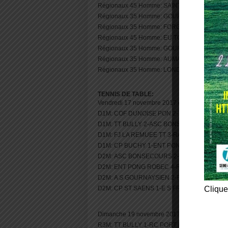
Régionaux 45 Homme: SAINT VALERY EN C
Régionaux 35 Homme: GOURNAY EN BRAY A
Régionaux 35 Homme: FORGES LES EAUX 
Régionaux 45 Homme: EU TCM 1-GOURNAY 
Régionaux 35 Homme: GOURNAY EN BRAY 
Régionaux 35 Homme: AUMALE ES 1-FRANQ
Régionaux 35 Homme: LONDINIERES TC 1-Y
TENNIS DE TABLE:
Vendredi 17 novembre 2017 en soirée
D1M: COF DUNOISE PON 2-TT BULLY 3
D1M: TT BULLY 2-ASC BONSECOURS 1
D1M: FJ LA REMUEE TT 3-RAQUETTE NEUF
D1M: CP BUCHY 1-ENT PONG ROBEC 2
D2M: ASC BONSECOURS 2-LA CRIQUE TT 2
D2M: ENT PONG ROBEC 4-RAQUETTE NEUF
D2M: A S GOURNAYSIEN 2-FR ISNEAUVILLE 
D2M: CP ST SAENS 1-E S FRESNOY FOL 1
Clique
Dimanche 19 novembre 2017 en matinée
R3M: TT BULLY 1-RC PORT DU HAVRE 2