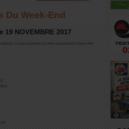
s Du Week-End
he 19 NOVEMBRE 2017
tations, si vous souhaitez qu’elles apparaissent dans cette
LE
BRAY
h30