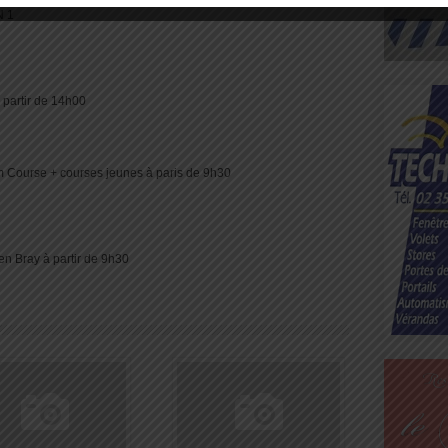
N 1
 partir de 14h00
Course + courses jeunes à paris de 9h30
n Bray à partir de 9h30