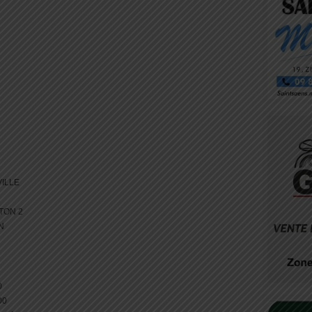
ILLE
TON 2
N
0
00