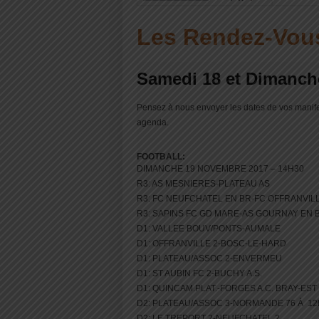
Les Rendez-Vou
Samedi 18 et Dimanc
Pensez à nous envoyer les dates de vos manifes
agenda.
FOOTBALL:
DIMANCHE 19 NOVEMBRE 2017 – 14H30
R3: AS MESNIERES-PLATEAU AS
R3: FC NEUFCHATEL EN BR-FC OFFRANVIL
R3: SAPINS FC GD MARE-AS GOURNAY EN 
D1: VALLEE BOUV/PONTS-AUMALE
D1: OFFRANVILLE 2-BOSC-LE-HARD
D1: PLATEAU/ASSOC 2-ENVERMEU
D1: ST AUBIN FC 2-BUCHY A.S.
D1: QUINCAM.PLAT.-FORGES A.C. BRAY-EST
D2: PLATEAU/ASSOC 3-NORMANDE 76 À 12
D2: LE TREPORT 2-NEUFCHATEL 2