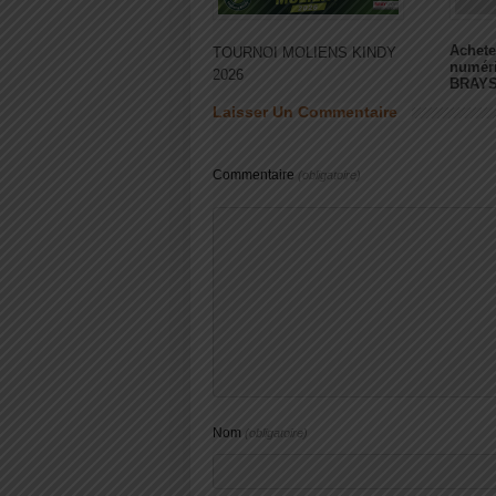
Achete
TOURNOI MOLIENS KINDY
numér
2026
BRAY
Laisser Un Commentaire
Commentaire
(obligatoire)
Nom
(obligatoire)