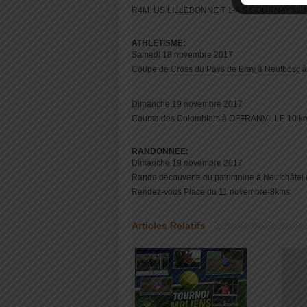
R4M: US LILLEBONNE T 1-A S GOURNAYSIE
ATHLETISME:
Samedi 18 novembre 2017
Coupe de
Cross du Pays de Bray à Neufbosc
à
Dimanche 19 novembre 2017
Course des Colombiers à OFFRANVILLE 10 km 
RANDONNEE:
Dimanche 19 novembre 2017
Rando découverte du patrimoine à Neufchâtel e
Rendez-vous Place du 11 novembre-8kms
Articles Relatifs