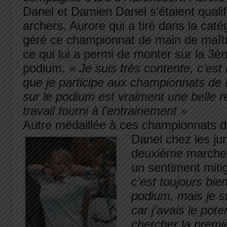
Danel et Damien Danel s’étaient qualif
archers. Aurore qui a tiré dans la cat
géré ce championnat de main de maître
ce qui lui a permi de monter sur la 3
podium.
« Je suis très contente, c’est 
que je participe aux championnats de 
sur le podium est vraiment une belle
travail fourni à l’entrainement »
Autre médaillée à ces championnats d
Danel chez les jun
deuxième marche
un sentiment miti
c’est toujours bie
podium, mais je s
car j’avais le pote
chercher la premi