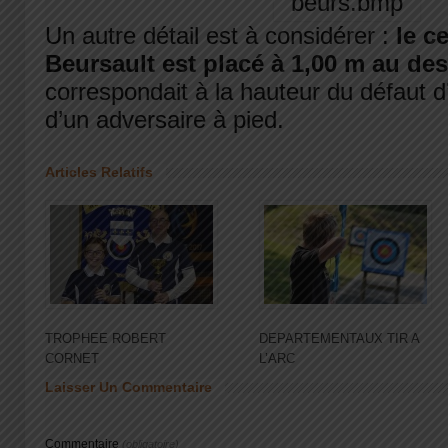
Un autre détail est à considérer :
le c
Beursault est placé à 1,00 m au de
correspondait à la hauteur du défaut d
d’un adversaire à pied.
Articles Relatifs
TROPHEE ROBERT
DEPARTEMENTAUX TIR A
CORNET
L’ARC
Laisser Un Commentaire
Commentaire
(obligatoire)