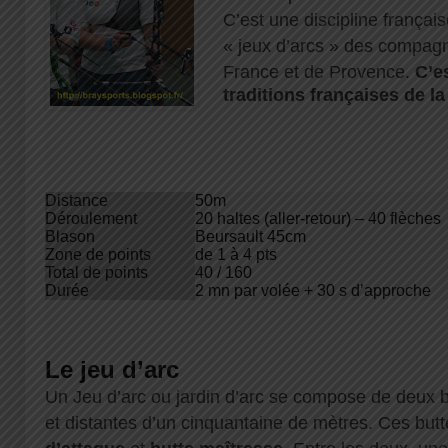
C’est une discipline françai
« jeux d’arcs » des compagni
France et de Provence.
C’es
traditions françaises de la
Distance
50m
Déroulement
20 haltes (aller-retour) – 40 flèches
Blason
Beursault 45cm
Zone de points
de 1 à 4 pts
Total de points
40 / 160
Durée
2 mn par volée + 30 s d’approche
Le jeu d’arc
Un Jeu d’arc ou jardin d’arc se compose de deux b
et distantes d’un cinquantaine de mètres. Ces butt