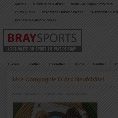
AGENDA
CLASSEMENT BUTEURS
STADE VALERIQUAIS 2022/2023
CLUBS & LIENS
REPORTAGES PHOTOS DIVERS
CALENDRIER COURSE
REPORTAGES PHOTOS DIVERS
A la une
Football
Basketball
Tennis
Handball
C
1ère Compagnie D’Arc Neufchâtel
Écrit par :
Christophe
|
8 octobre 2012
|
Dans :
Tir a l'arc