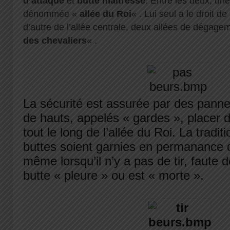
d’attaque
et
butte maîtresse
. Entre les deux, une
dénommée «
allée du Roi
« . Lui seul a le droit de
d’autre de l’allée centrale, deux allées de dégag
des chevaliers
« .
La sécurité est assurée par des pann
de hauts, appelés « gardes », placer d
tout le long de l’allée du Roi. La tradit
buttes soient garnies en permanance d
même lorsqu’il n’y a pas de tir, faute d
butte « pleure » ou est « morte ».