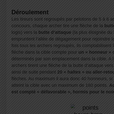
Déroulement
Les tireurs sont regroupés par pelotons de 5 à 6 a
concours, chaque archer tire une flèche de la
butt
logis) vers la
butte d’attaque
(la plus éloignée du l
empruntent l’allée de dégagement pour rejoindre l
fois tous les archers regroupés, ils comptabilisent
flèche dans la cible compte pour
un « honneur »
e
déterminés par son emplacement dans la cible. A 
archers tirent une flèche de la butte d’attaque vers
ainsi de suite pendant
20 « haltes » ou aller-reto
flèches. Au maximum il aura donc 40 honneurs, si 
atteint la cible avec un maximum de 160 points.
Au
est compté « défavorable », hormis pour le noi