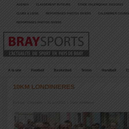
AGENDA
CLASSEMENT BUTEURS
STADE VALERIQUAIS 2022/2023
CLUBS & LIENS
REPORTAGES PHOTOS DIVERS
CALENDRIER COURSE
REPORTAGES PHOTOS DIVERS
A la une
Football
Basketball
Tennis
Handball
C
10KM LONDINIERES
Écrit par :
Christophe
|
21 avril 2015
|
Dans :
Athlétisme