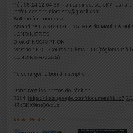
Tél. 06 14 12 64 55 –
amandinecastelot@hotmail.
lesfouleeslondinieraises@gmail.com
Bulletin à retourner à :
Amandine CASTELOT – 15, Rue du Moulin à Huil
LONDINIERES
Droit d’INSCRIPTION :
Marche : 6 € – Course 10 kms : 9 € (règlement à
LONDINIERAISES)
Télécharger le bon d’inscription:
Retrouvez les photos de l’édition
2014:
https://docs.google.com/document/d/1d
4ZkBKX9irnQ0/pub
Articles Relatifs