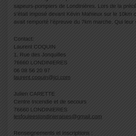
sapeurs-pompiers de Londinières. Lors de la pré
s’était imposé devant Kévin Mahieux sur le 10km c
avait remporté l’épreuve du 7km marche. Qui leu
Contact:
Laurent COQUIN
1, Rue des Jonquilles
76660 LONDINIERES
06 08 56 20 97
laurent.coquin@jci.com
Julien CARETTE
Centre Incendie et de secours
76660 LONDINIERES
lesfouleeslondinieraises@gmail.com
Renseignements et inscriptions :