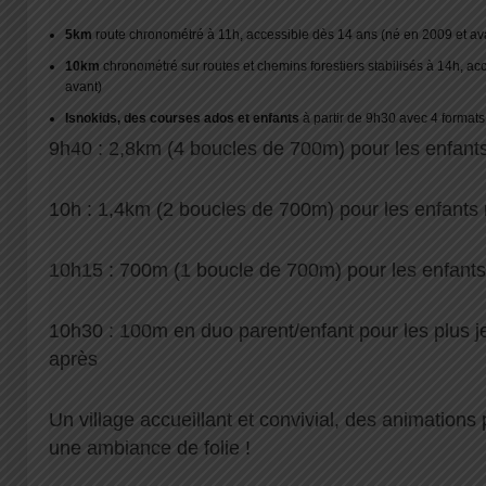
5km
route chronométré à 11h, accessible dès 14 ans (né en 2009 et av
10km
chronométré sur routes et chemins forestiers stabilisés à 14h, ac
avant)
Isnokids, des courses ados et enfants
à partir de 9h30 avec 4 formats 
9h40 : 2,8km (4 boucles de 700m) pour les enfant
10h : 1,4km (2 boucles de 700m) pour les enfants
10h15 : 700m (1 boucle de 700m) pour les enfant
10h30 : 100m en duo parent/enfant pour les plus 
après
Un village accueillant et convivial, des animations p
une ambiance de folie !