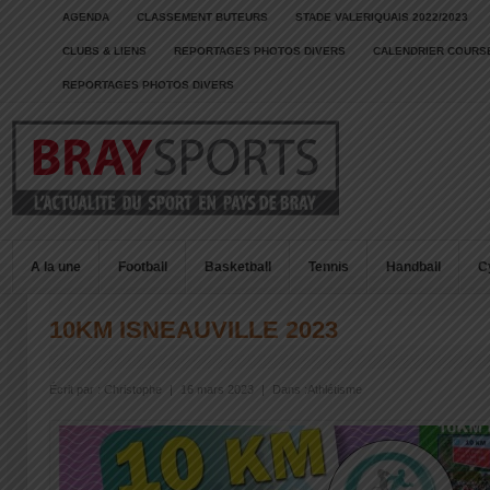
AGENDA
CLASSEMENT BUTEURS
STADE VALERIQUAIS 2022/2023
CLUBS & LIENS
REPORTAGES PHOTOS DIVERS
CALENDRIER COURSE
REPORTAGES PHOTOS DIVERS
A la une
Football
Basketball
Tennis
Handball
C
10KM ISNEAUVILLE 2023
Écrit par :
Christophe
|
16 mars 2023
|
Dans :
Athlétisme