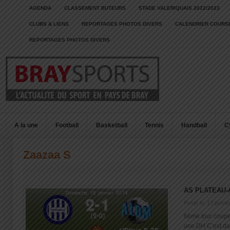
AGENDA
CLASSEMENT BUTEURS
STADE VALERIQUAIS 2022/2023
CLUBS & LIENS
REPORTAGES PHOTOS DIVERS
CALENDRIER COURSE
REPORTAGES PHOTOS DIVERS
A la une
Football
Basketball
Tennis
Handball
C
Zaazaa S
AS PLATEAU-
Posté le: 13 janvi
6ème tour coupe
une DH C’est dans