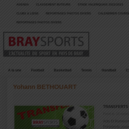
AGENDA
CLASSEMENT BUTEURS
STADE VALERIQUAIS 2022/2023
CLUBS & LIENS
REPORTAGES PHOTOS DIVERS
CALENDRIER COURSE
REPORTAGES PHOTOS DIVERS
A la une
Football
Basketball
Tennis
Handball
C
Yohann BETHOUART
TRANSFERTS 
Posté le: 10 sept
Actu Et Rumeurs
Présidents, joueu