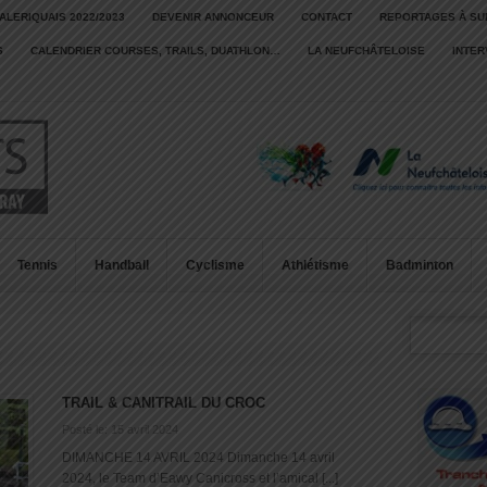
ALERIQUAIS 2022/2023
DEVENIR ANNONCEUR
CONTACT
REPORTAGES À SU
S
CALENDRIER COURSES, TRAILS, DUATHLON…
LA NEUFCHÂTELOISE
INTE
Tennis
Handball
Cyclisme
Athlétisme
Badminton
TRAIL & CANITRAIL DU CROC
Posté le: 15 avril 2024
DIMANCHE 14 AVRIL 2024 Dimanche 14 avril
2024, le Team d’Eawy Canicross et l’amical [...]