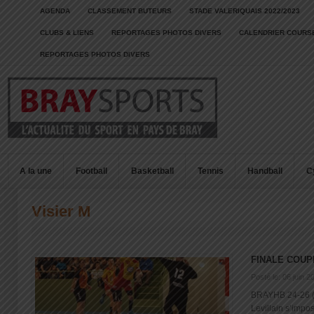
AGENDA
CLASSEMENT BUTEURS
STADE VALERIQUAIS 2022/2023
CLUBS & LIENS
REPORTAGES PHOTOS DIVERS
CALENDRIER COURSE
REPORTAGES PHOTOS DIVERS
A la une
Football
Basketball
Tennis
Handball
C
Visier M
FINALE COUP
Posté le: 06 juin 2
BRAYHB 24-26 (
Levillain s’imp