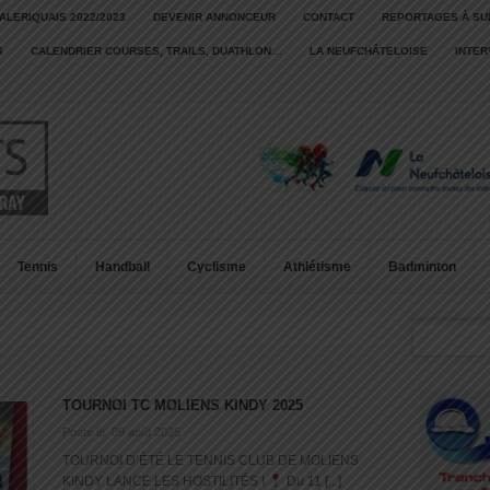
ALERIQUAIS 2022/2023
DEVENIR ANNONCEUR
CONTACT
REPORTAGES À SU
S
CALENDRIER COURSES, TRAILS, DUATHLON…
LA NEUFCHÂTELOISE
INTE
Tennis
Handball
Cyclisme
Athlétisme
Badminton
TOURNOI TC MOLIENS KINDY 2025
Posté le: 09 août 2025
TOURNOI D’ÉTÉ LE TENNIS CLUB DE MOLIENS
KINDY LANCE LES HOSTILITÉS !
Du 11 [...]