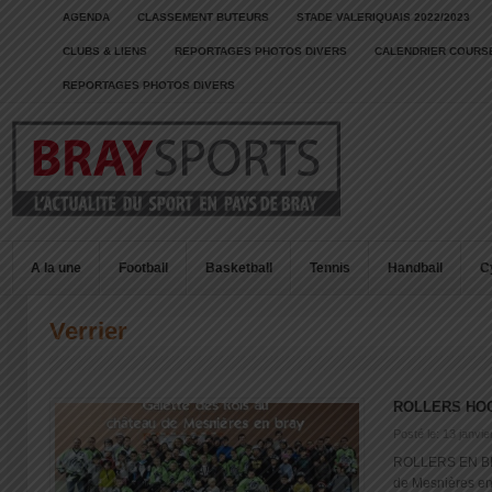
AGENDA
CLASSEMENT BUTEURS
STADE VALERIQUAIS 2022/2023
CLUBS & LIENS
REPORTAGES PHOTOS DIVERS
CALENDRIER COURSE
REPORTAGES PHOTOS DIVERS
A la une
Football
Basketball
Tennis
Handball
C
Verrier
ROLLERS HO
Posté le: 13 janvi
ROLLERS EN BRA
de Mesnières en b