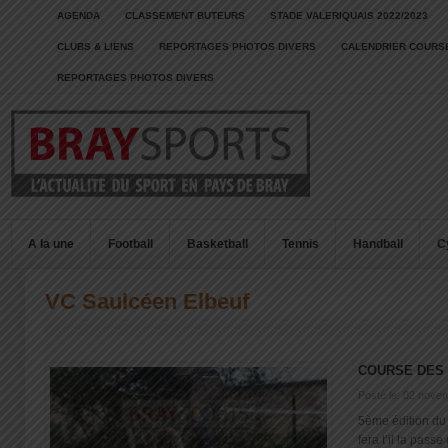
AGENDA
CLASSEMENT BUTEURS
STADE VALERIQUAIS 2022/2023
CLUBS & LIENS
REPORTAGES PHOTOS DIVERS
CALENDRIER COURSE
REPORTAGES PHOTOS DIVERS
A la une
Football
Basketball
Tennis
Handball
C
VC Saulcéen Elbeuf
COURSE DES
Posté le: 02 nove
5ème édition du 
fera t’il la passe 