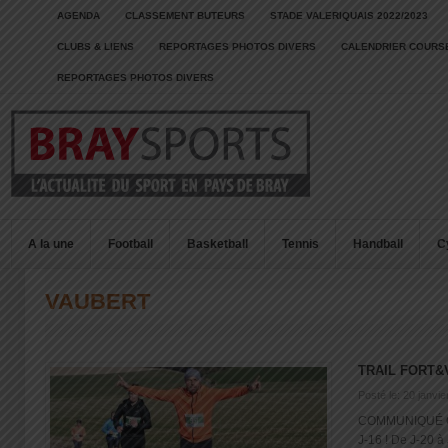
AGENDA
CLASSEMENT BUTEURS
STADE VALERIQUAIS 2022/2023
CLUBS & LIENS
REPORTAGES PHOTOS DIVERS
CALENDRIER COURSE
REPORTAGES PHOTOS DIVERS
A la une
Football
Basketball
Tennis
Handball
C
VAUBERT
TRAIL FORT&
Posté le: 20 janvi
COMMUNIQUÉ O
J-16 ! De J-20 à 