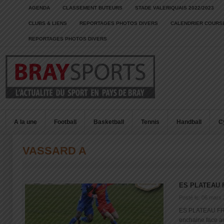
AGENDA
CLASSEMENT BUTEURS
STADE VALERIQUAIS 2022/2023
CLUBS & LIENS
REPORTAGES PHOTOS DIVERS
CALENDRIER COURSE
REPORTAGES PHOTOS DIVERS
A la une
Football
Basketball
Tennis
Handball
C
VASSARD A
ES PLATEAU 
Posté le: 06 mars
ES PLATEAU FR 
enchaine face a