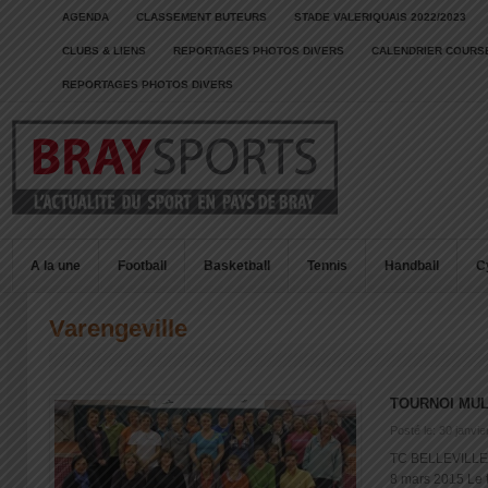
AGENDA
CLASSEMENT BUTEURS
STADE VALERIQUAIS 2022/2023
CLUBS & LIENS
REPORTAGES PHOTOS DIVERS
CALENDRIER COURSE
REPORTAGES PHOTOS DIVERS
A la une
Football
Basketball
Tennis
Handball
C
Varengeville
TOURNOI MUL
Posté le: 30 janvi
TC BELLEVILL
8 mars 2015 Le t