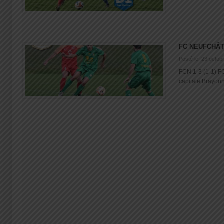
FC NEUFCHÂT
Posté le: 23 octob
FCN 1-3 (1-1) F
capitale Brayonn