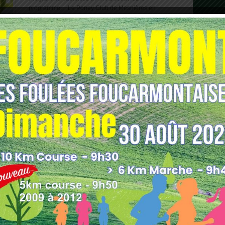
programme… Le Poney Club de Mesnières en
bray vient [...]
PONEY CLUB MESNIERES
Posté le: 29 janvier 2015
Programme Vacances Février Découvrez le
programme… Le Poney Club de Mesnières en
bray vient [...]
1
2