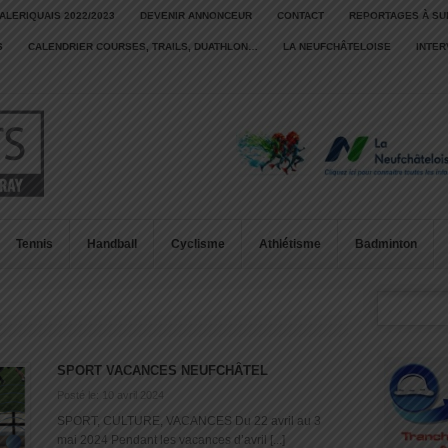
ALERIQUAIS 2022/2023
DEVENIR ANNONCEUR
CONTACT
REPORTAGES À SU
S
CALENDRIER COURSES, TRAILS, DUATHLON…
LA NEUFCHÂTELOISE
INTE
Tennis
Handball
Cyclisme
Athlétisme
Badminton
SPORT VACANCES NEUFCHÂTEL
Posté le: 10 avril 2024
SPORT, CULTURE, VACANCES Du 22 avril au 3
mai 2024 Pendant les vacances d’avril [...]