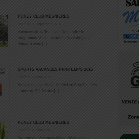
PONEY CLUB MESNIERES
Posté le: 30 septembre 2015
Vacances de la Toussaint Demandez le
programme Voilà une année (scolaire!) qui
démarre avec [...]
SPORTS VACANCES PRINTEMPS 2015
Posté le: 17 avril 2015
Service des sports Neufchâtel en Bray Pour les
jeunes de 6 à 14 ans [...]
PONEY CLUB MESNIERES
Posté le: 26 mars 2015
Programme Vacances d’Avril Découvrez le