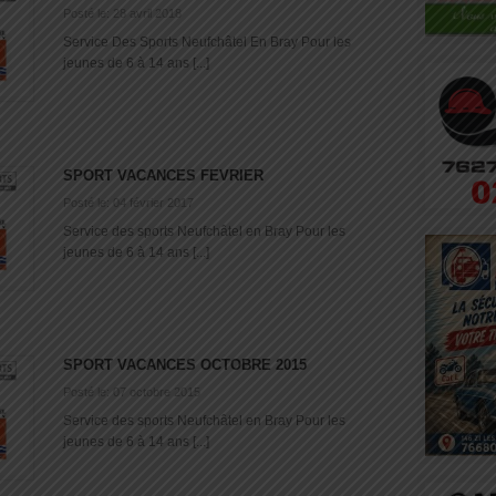
Posté le: 28 avril 2018
Service Des Sports Neufchâtel En Bray Pour les
jeunes de 6 à 14 ans [...]
SPORT VACANCES FEVRIER
Posté le: 04 février 2017
Service des sports Neufchâtel en Bray Pour les
jeunes de 6 à 14 ans [...]
SPORT VACANCES OCTOBRE 2015
Posté le: 07 octobre 2015
Service des sports Neufchâtel en Bray Pour les
jeunes de 6 à 14 ans [...]