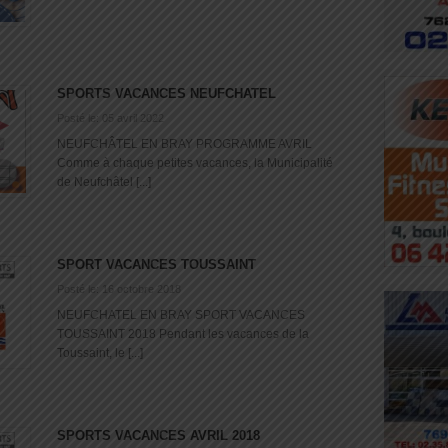
SPORTS VACANCES NEUFCHATEL
Posté le: 05 avril 2022
NEUFCHÂTEL EN BRAY PROGRAMME AVRIL
Comme à chaque petites vacances, la Municipalité
de Neufchâtel [...]
SPORT VACANCES TOUSSAINT
Posté le: 16 octobre 2018
NEUFCHATEL EN BRAY SPORT VACANCES
TOUSSAINT 2018 Pendant les vacances de la
Toussaint, le [...]
SPORTS VACANCES AVRIL 2018