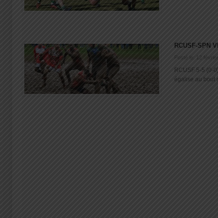
RCUSF-SPN 
Posté le: 12 févrie
RCUSF 5-5 (0-
égalise au bout 