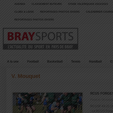
AGENDA
CLASSEMENT BUTEURS
STADE VALERIQUAIS 2022/2023
CLUBS & LIENS
REPORTAGES PHOTOS DIVERS
CALENDRIER COURSE
REPORTAGES PHOTOS DIVERS
A la une
Football
Basketball
Tennis
Handball
C
V. Mouquet
RCUS FORGES
Posté le: 06 octob
RCUSF 43-21 (1
: Le RCUS Forges