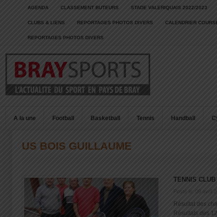
AGENDA
CLASSEMENT BUTEURS
STADE VALERIQUAIS 2022/2023
CLUBS & LIENS
REPORTAGES PHOTOS DIVERS
CALENDRIER COURSE
REPORTAGES PHOTOS DIVERS
A la une
Football
Basketball
Tennis
Handball
C
US BOIS GUILLAUME
TENNIS CLUB
Posté le: 09 avril 
Résultat des ch
Résultats des 125