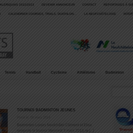
ALERIQUAIS 2022/2023
DEVENIR ANNONCEUR
CONTACT
REPORTAGES À SU
S
CALENDRIER COURSES, TRAILS, DUATHLON…
LA NEUFCHÂTELOISE
INTE
Tennis
Handball
Cyclisme
Athlétisme
Badminton
TOURNOI BADMINTON JEUNES
Posté le: 06 mars 2014
Badminton Loisirs Neufchâtel Clément et Elisa
remporte le tournoi Mercredi 5 mars 2013, le [...]