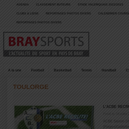
AGENDA
CLASSEMENT BUTEURS
STADE VALERIQUAIS 2022/2023
CLUBS & LIENS
REPORTAGES PHOTOS DIVERS
CALENDRIER COURSE
REPORTAGES PHOTOS DIVERS
A la une
Football
Basketball
Tennis
Handball
C
TOULORGE
L’ACBE RECR
Posté le: 04 juillet
ACBE Saison 20
(Forges/Gaillefo