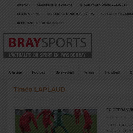
AGENDA
CLASSEMENT BUTEURS
STADE VALERIQUAIS 2022/2023
CLUBS & LIENS
REPORTAGES PHOTOS DIVERS
CALENDRIER COURSE
REPORTAGES PHOTOS DIVERS
A la une
Football
Basketball
Tennis
Handball
C
Timéo LAPLAUD
FC OFFRANVI
Posté le: 20 octob
FCO 7-0 (4-0) AS
Buchy (7–0) Le FC