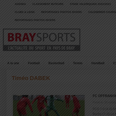
AGENDA
CLASSEMENT BUTEURS
STADE VALERIQUAIS 2022/2023
CLUBS & LIENS
REPORTAGES PHOTOS DIVERS
CALENDRIER COURSE
REPORTAGES PHOTOS DIVERS
A la une
Football
Basketball
Tennis
Handball
C
Timéo DABEK
FC OFFRANVI
Posté le: 20 octob
FCO 7-0 (4-0) AS
Buchy (7–0) Le FC