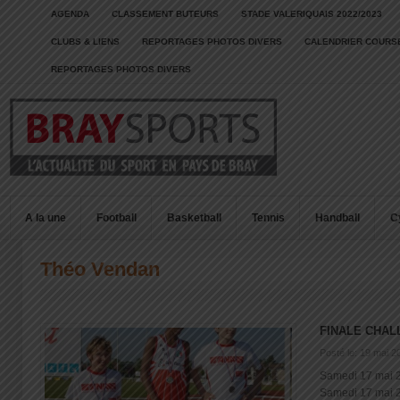
AGENDA
CLASSEMENT BUTEURS
STADE VALERIQUAIS 2022/2023
CLUBS & LIENS
REPORTAGES PHOTOS DIVERS
CALENDRIER COURSE
REPORTAGES PHOTOS DIVERS
A la une
Football
Basketball
Tennis
Handball
C
Théo Vendan
FINALE CHAL
Posté le: 19 mai 2
Samedi 17 mai 20
Samedi 17 mai 20