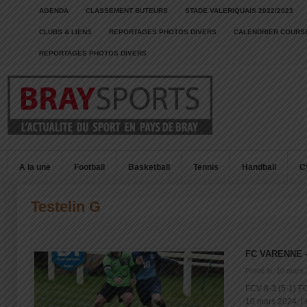
AGENDA
CLASSEMENT BUTEURS
STADE VALERIQUAIS 2022/2023
CLUBS & LIENS
REPORTAGES PHOTOS DIVERS
CALENDRIER COURSE
REPORTAGES PHOTOS DIVERS
A la une
Football
Basketball
Tennis
Handball
C
Testelin G
FC VARENNE 
Posté le: 10 mars
FCV 8-3 (5-1) 
10 mars 2024, l’é