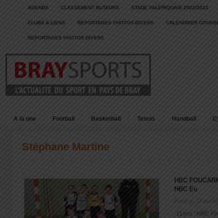
AGENDA
CLASSEMENT BUTEURS
STADE VALERIQUAIS 2022/2023
CLUBS & LIENS
REPORTAGES PHOTOS DIVERS
CALENDRIER COURSE
REPORTAGES PHOTOS DIVERS
A la une
Football
Basketball
Tennis
Handball
C
Stéphane Martine
HBC FOUCARMO
HBC Eu
Posté le: 13 janvi
-11ans : HBC Fo