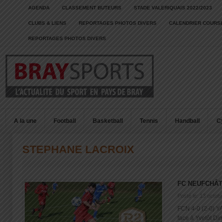
AGENDA
CLASSEMENT BUTEURS
STADE VALERIQUAIS 2022/2023
CLUBS & LIENS
REPORTAGES PHOTOS DIVERS
CALENDRIER COURSE
REPORTAGES PHOTOS DIVERS
A la une
Football
Basketball
Tennis
Handball
C
STEPHANE LACROIX
FC NEUFCHÂT
Posté le: 13 octob
FCN 4-0 (2-0) Y
face à Yvetôt Dim