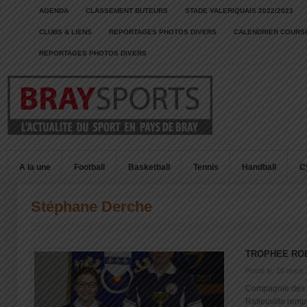
AGENDA
CLASSEMENT BUTEURS
STADE VALERIQUAIS 2022/2023
CLUBS & LIENS
REPORTAGES PHOTOS DIVERS
CALENDRIER COURSE
REPORTAGES PHOTOS DIVERS
A la une
Football
Basketball
Tennis
Handball
C
Stéphane Derche
TROPHEE RO
Posté le: 16 mars
Compagnie des 
Ratieuville rem