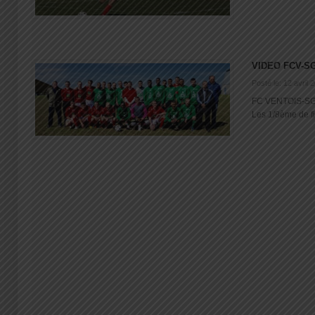
VIDEO FCV-S
Posté le: 12 avril 
FC VENTOIS-SG Q
Les 1/8ème de fi