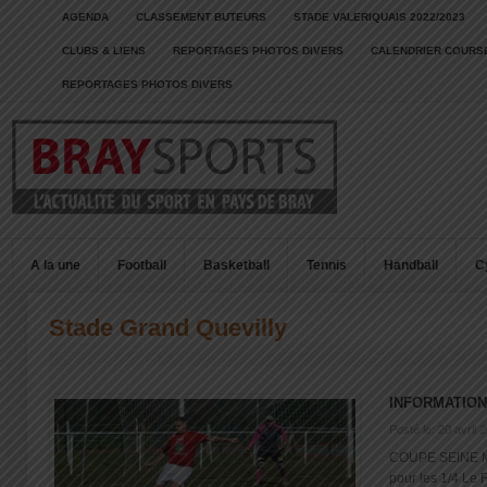
AGENDA
CLASSEMENT BUTEURS
STADE VALERIQUAIS 2022/2023
CLUBS & LIENS
REPORTAGES PHOTOS DIVERS
CALENDRIER COURSE
REPORTAGES PHOTOS DIVERS
A la une
Football
Basketball
Tennis
Handball
C
Stade Grand Quevilly
INFORMATION
Posté le: 20 avril 
COUPE SEINE MA
pour les 1/4 Le F