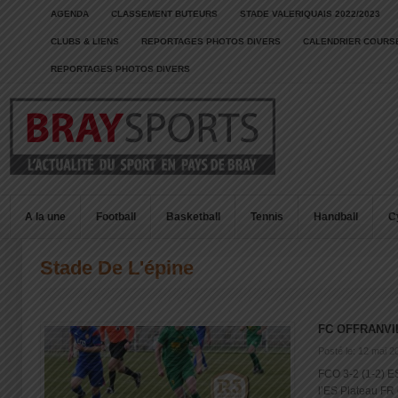
AGENDA
CLASSEMENT BUTEURS
STADE VALERIQUAIS 2022/2023
CLUBS & LIENS
REPORTAGES PHOTOS DIVERS
CALENDRIER COURSE
REPORTAGES PHOTOS DIVERS
A la une
Football
Basketball
Tennis
Handball
C
Stade De L'épine
FC OFFRANVI
Posté le: 12 mai 2
FCO 3-2 (1-2) E
l’ES Plateau FR d