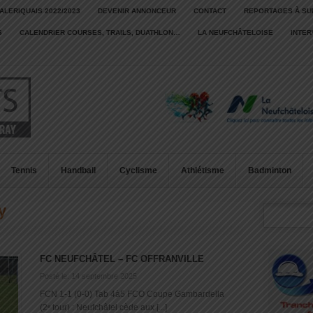
ALERIQUAIS 2022/2023
DEVENIR ANNONCEUR
CONTACT
REPORTAGES À SU
S
CALENDRIER COURSES, TRAILS, DUATHLON…
LA NEUFCHÂTELOISE
INTE
Tennis
Handball
Cyclisme
Athlétisme
Badminton
y
FC NEUFCHÂTEL – FC OFFRANVILLE
Posté le: 14 septembre 2025
FCN 1-1 (0-0) Tab 4à5 FCO Coupe Gambardella
(2ᵉ tour) : Neufchâtel cède aux [...]