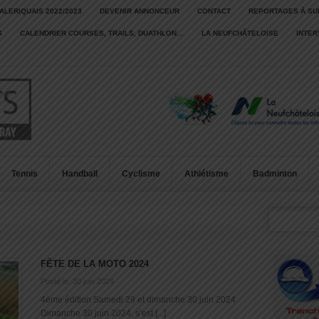
ALERIQUAIS 2022/2023
DEVENIR ANNONCEUR
CONTACT
REPORTAGES À SU
S
CALENDRIER COURSES, TRAILS, DUATHLON…
LA NEUFCHÂTELOISE
INTE
Tennis
Handball
Cyclisme
Athlétisme
Badminton
FÊTE DE LA MOTO 2024
Posté le: 30 juin 2024
4ème édition Samedi 29 et dimanche 30 juin 2024
Dimanche 30 juin 2024, s’est [...]