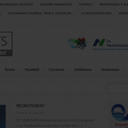
ALERIQUAIS 2022/2023
DEVENIR ANNONCEUR
CONTACT
REPORTAGES À SU
S
CALENDRIER COURSES, TRAILS, DUATHLON…
LA NEUFCHÂTELOISE
INTE
Tennis
Handball
Cyclisme
Athlétisme
Badminton
RECRUTEMENT
Posté le: 10 juin 2021
FC VARENNE Recherche joueurs U18 & dirigeant
« Le Football de la Varenne recrute des [...]