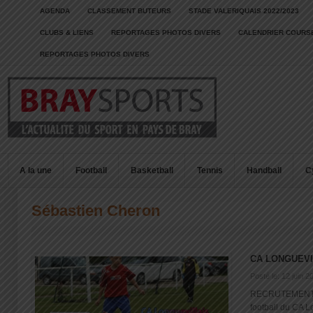
AGENDA
CLASSEMENT BUTEURS
STADE VALERIQUAIS 2022/2023
CLUBS & LIENS
REPORTAGES PHOTOS DIVERS
CALENDRIER COURSE
REPORTAGES PHOTOS DIVERS
A la une
Football
Basketball
Tennis
Handball
C
Sébastien Cheron
CA LONGUEV
Posté le: 12 juin 2
RECRUTEMENT S
football du CA L