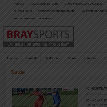
AGENDA
CLASSEMENT BUTEURS
STADE VALERIQUAIS 2022/2023
CLUBS & LIENS
REPORTAGES PHOTOS DIVERS
CALENDRIER COURSE
REPORTAGES PHOTOS DIVERS
A la une
Football
Basketball
Tennis
Handball
C
Satde
FC NEUFCHÂT
Posté le: 29 sept
FCN 0-1 (0-1) F
Samedi 28 septem