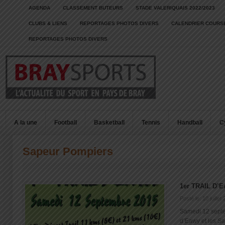
AGENDA
CLASSEMENT BUTEURS
STADE VALERIQUAIS 2022/2023
CLUBS & LIENS
REPORTAGES PHOTOS DIVERS
CALENDRIER COURSE
REPORTAGES PHOTOS DIVERS
A la une
Football
Basketball
Tennis
Handball
C
Sapeur Pompiers
1er TRAIL D’
Posté le: 10 juillet
Samedi 12 sept
d’Eawy et les Sa