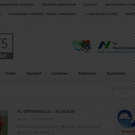
ALERIQUAIS 2022/2023
DEVENIR ANNONCEUR
CONTACT
REPORTAGES À SU
S
CALENDRIER COURSES, TRAILS, DUATHLON…
LA NEUFCHÂTELOISE
INTE
Tennis
Handball
Cyclisme
Athlétisme
Badminton
FC OFFRANVILLE – AS BUCHY
Posté le: 20 octobre 2025
FCO 7-0 (4-0) ASB Le FC Offranville déroule face à
Buchy (7–0) Le FC [...]