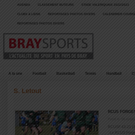
AGENDA
CLASSEMENT BUTEURS
STADE VALERIQUAIS 2022/2023
CLUBS & LIENS
REPORTAGES PHOTOS DIVERS
CALENDRIER COURSE
REPORTAGES PHOTOS DIVERS
A la une
Football
Basketball
Tennis
Handball
C
S. Letout
RCUS FORGES
Posté le: 06 octob
RCUSF 43-21 (1
: Le RCUS Forges