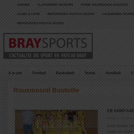
AGENDA
CLASSEMENT BUTEURS
STADE VALERIQUAIS 2022/2023
CLUBS & LIENS
REPORTAGES PHOTOS DIVERS
CALENDRIER COURSE
REPORTAGES PHOTOS DIVERS
A la une
Football
Basketball
Tennis
Handball
C
Rouxmesnil Bouteille
EB SAINT-SA
Posté le: 15 févrie
Eawy Basket Sain
match de retard 