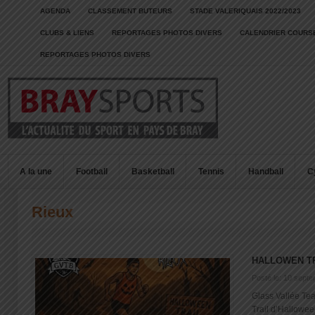
AGENDA
CLASSEMENT BUTEURS
STADE VALERIQUAIS 2022/2023
CLUBS & LIENS
REPORTAGES PHOTOS DIVERS
CALENDRIER COURSE
REPORTAGES PHOTOS DIVERS
A la une
Football
Basketball
Tennis
Handball
C
Rieux
HALLOWEN T
Posté le: 10 sept
Glass Vallée Te
Trail d’Hallowee