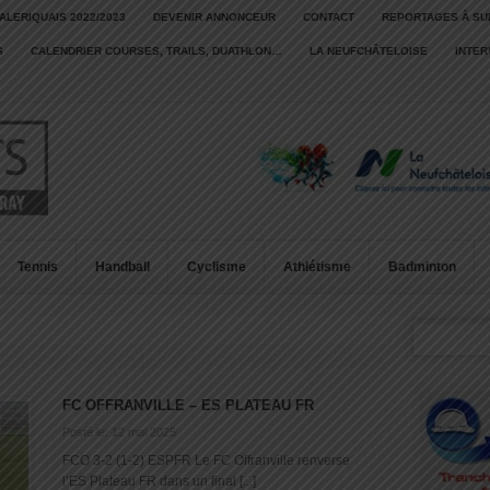
ALERIQUAIS 2022/2023
DEVENIR ANNONCEUR
CONTACT
REPORTAGES À SU
S
CALENDRIER COURSES, TRAILS, DUATHLON…
LA NEUFCHÂTELOISE
INTE
Tennis
Handball
Cyclisme
Athlétisme
Badminton
FC OFFRANVILLE – ES PLATEAU FR
Posté le: 12 mai 2025
FCO 3-2 (1-2) ESPFR Le FC Offranville renverse
l’ES Plateau FR dans un final [...]