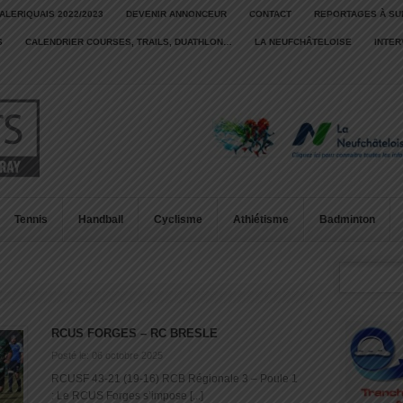
ALERIQUAIS 2022/2023
DEVENIR ANNONCEUR
CONTACT
REPORTAGES À SU
S
CALENDRIER COURSES, TRAILS, DUATHLON…
LA NEUFCHÂTELOISE
INTE
Tennis
Handball
Cyclisme
Athlétisme
Badminton
RCUS FORGES – RC BRESLE
Posté le: 06 octobre 2025
RCUSF 43-21 (19-16) RCB Régionale 3 – Poule 1
: Le RCUS Forges s’impose [...]