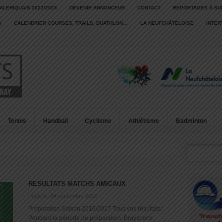
ALERIQUAIS 2022/2023
DEVENIR ANNONCEUR
CONTACT
REPORTAGES À SU
S
CALENDRIER COURSES, TRAILS, DUATHLON…
LA NEUFCHÂTELOISE
INTE
Tennis
Handball
Cyclisme
Athlétisme
Badminton
RESULTATS MATCHS AMICAUX
Posté le: 04 septembre 2016
Préparation Saison 2016/2017 Tous vos résultats:
Pendant la période de préparation, Braysports