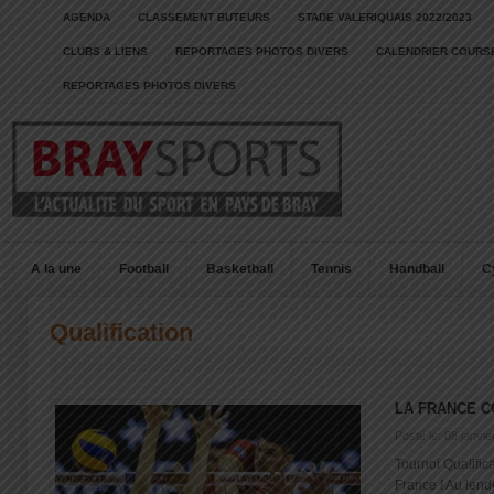
AGENDA
CLASSEMENT BUTEURS
STADE VALERIQUAIS 2022/2023
CLUBS & LIENS
REPORTAGES PHOTOS DIVERS
CALENDRIER COURSE
REPORTAGES PHOTOS DIVERS
A la une
Football
Basketball
Tennis
Handball
C
Qualification
LA FRANCE C
Posté le: 08 janvi
Tournoi Qualific
France ! Au lende